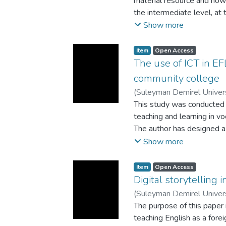
material resource and ho
special education-oriented
the intermediate level, at 
inclusive education courses
presents practical tasks a
Show more
development programs.
goal of thіs study is to id
the help of mobile devices
Item
Open Access
tenses” application.
The use of ICT in EF
community college
(
Suleyman Demirel Univers
This study was conducted
teaching and learning in vo
The author has designed a
classes and in private lan
Show more
teachers and students use 
investigating, the main bar
Item
Open Access
training in vocational educ
Digital storytelling
dissertation provides insi
(
Suleyman Demirel Univers
classrooms at Kazakhstani 
The purpose of this paper i
digital competences of EF
teaching English as a fore
cooperation in the EFL cl