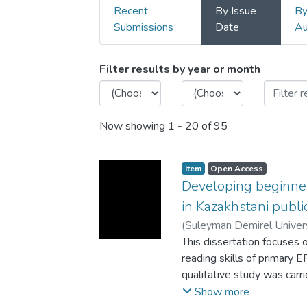
Recent
By Issue
B
Submissions
Date
Au
Browsing Masters by Iss
Filter results by year or month
Now showing
1 - 20 of 95
Item
Open Access
Developing beginner-
in Kazakhstani publi
(
Suleyman Demirel Univers
This dissertation focuses
reading skills of primary E
qualitative study was carr
15 English teachers workin
Show more