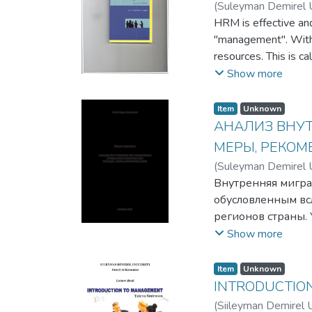
(
Suleyman Demirel U
HRM is effective and
"management". Within
resources. This is c
utilization, storage,
Show more
promotion and sale
concerned with the e
Item
Unknown
АНАЛИЗ ВНУТ
МЕРЫ, РЕКО
(
Suleyman Demirel U
Внутренняя мигра
обусловленным вс
регионов страны.
внутреннюю мигра
Show more
счет пенсий, соци
Молодые семьи и 
Item
Unknown
миграции по напр
INTRODUCTIO
различных сектора
(
Siileyman Demirel U