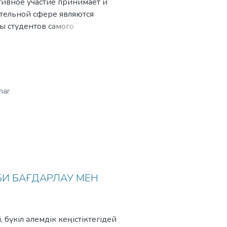
тивное участие принимает и
тельной сфере являются
ы студентов самого
о-турецких лицеев.
ана по определению
har
БИ БАҒДАРЛАУ МЕН
бүкіл әлемдік кеңістіктегідей