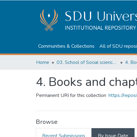
Communities & Collections
All of SDU reposi
Home
03. School of Social sciences, Business and Law
4. Books and chap
Permanent URI for this collection
https://repo
Browse
Recent Submissions
By Issue Date