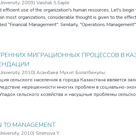
niversity
,
2009
)
Vaishali S.Saple
 efficient use of the organization's human resources. Let's begin
 most organizations, considerable thought is given to the effectiv
alled "Financial Management". Similarly, "Operations Management" 
 and distribution of material resources. Further, "Marketing Manage
 of the organization's products. So, what about "Human Resou
ffective and efficient use of the organization's human resources.
РЕННИХ МИГРАЦИОННЫХ ПРОЦЕССОВ В КАЗ
МЕНДАЦИИ
niversity
,
2010
)
Асанбаев Мухит Болатбекулы
ция сельского населения в города Казахстана является з
ледствие нерешенности многих проблем в социально-эко
 Упадок сельского хозяйства и насущные проблемы сельск
цию населения в города. Если люди пожилого и среднего 
альных пособий и подсобного хозяйства, то у молодежи си
люди трудоспособного возраста становятся движущей сил
авлению в города и областные центры, где сохраняется в
N TO MANAGEMENT
х экономики – в малом и среднем бизнесе, торговле, инф
niversity
,
2010
)
Smirnova Y.