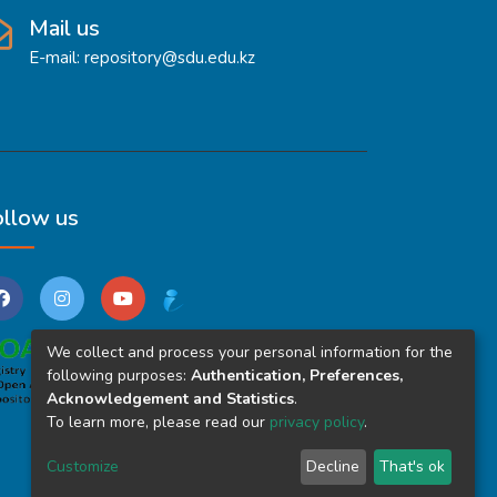
лік қолдау көрсетуге
ығын көрсетеді. Табысы жоғары
Mail us
уында ауытқулары бар
E-mail: repository@sdu.edu.kz
 және орташа елдердегі
гностикаға қол жетімділіктің,
СБ жағдайларын анықтауға
ша және айрықша сипаттамалары
уыртпалығын зерттеу
ялық индексі (SDI) бар ел
ollow us
бойынша 2018 жылы АСБ
[30]. Таралу көрсеткіштерінің
 2019 [40] деректеріне
у және диагностика
We collect and process your personal information for the
following purposes:
Authentication, Preferences,
Acknowledgement and Statistics
.
To learn more, please read our
privacy policy
.
Customize
Decline
That's ok