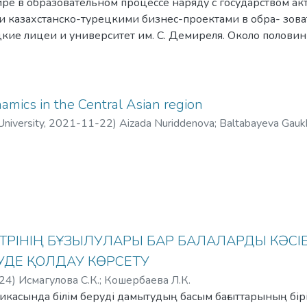
ре в образовательном процессе наряду с государством ак
рм, регулирующих механизм формирования власти на
и казахстанско-турецкими бизнес-проектами в обра- зова
й власти – исполнительной, законодательной и судебной.
кие лицеи и университет им. С. Демиреля. Около половин
екомендовано для студентов и магистрантов по спе-
рбаев Университета являются выпуск- никами казахстанск
дународные отношения», «политология», «регионоведе-
. Демиреля входит в десятку топ- университетов Казахст
дное право», а также для широко круга заинтересованных
хся исследованием и анализом феномена и понятия вла-
amics in the Central Asian region
деления властей, системы сдержек и противовесов, зако-
niversity
,
2021-11-22
)
Aizada Nuriddenova
;
Baltabayeva Gauk
ирования власти в политической практике зарубежных
ТРІНІҢ БҰЗЫЛУЛАРЫ БАР БАЛАЛАРДЫ КӘСІ
УДЕ ҚОЛДАУ КӨРСЕТУ
24
)
Исмагулова С.К.
;
Кошербаева Л.К.
икасында білім беруді дамытудың басым бағыттарының бірі, 