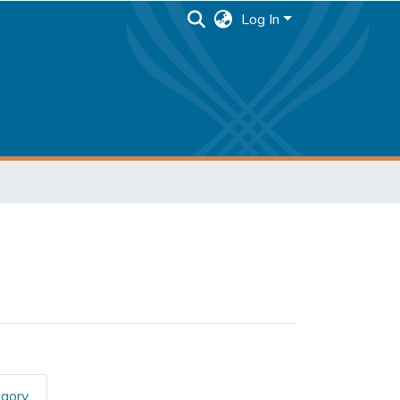
Log In
egory