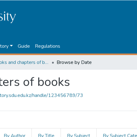
tory
Guide
Regulations
4. Books and chapters of books
Browse by Date
ters of books
sitory.sdu.edu.kz/handle/123456789/73
By Author
By Title
By Subject
By Subject Cat