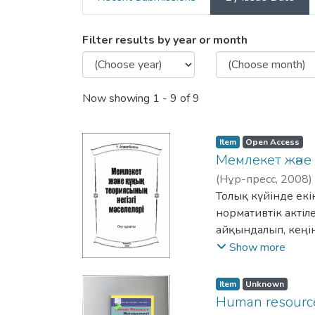
Browsing 4. Books and cha
Filter results by year or month
Now showing
1 - 9 of 9
Item
Open Access
Мемлекет және 
(
Нұр-пресс
,
2008
)
Толық күйінде екі
нормативтік актіл
айқындалып, кеңін
Оқу құралы заң и
Show more
және құқық қорғау
Item
Unknown
Human resour