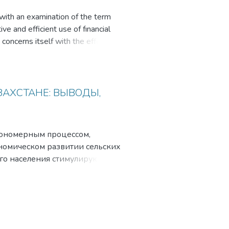
 with an examination of the term
e and efficient use of fınancial
concerns itself with the effective
ment" concerns itself \vith the
rces Management (HRM)"? HRM is
АХСТАНЕ: ВЫВОДЫ,
акономерным процессом,
номическом развитии сельских
ого населения стимулируют
возраста могут прожить за
туация весьма сложная.
ой внутренней
озможность трудоустройства в
раструктурных объектах, в