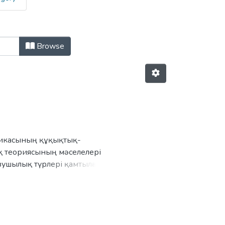
Browse
бликасының құқықтық-
ық теориясының мәселелері
зушылық түрлері қамтылған.
нттары мен оқытушыларына