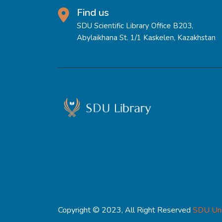
мәдениетті дамыту
топтары арасында 
Find us
бағытталған
елдерде АСБ тарал
SDU Scientific Library Office B203,
балалардың шамаме
Abylaikhana St. 1/1 Kaskelen, Kazakhstan
тұратынын ескеру 
мәдени дәстүрлер
және тіркеуге әсе
бар дамушы ел - Қ
нәтижесіне сәйкес
ретінде жіктелед
таралуының болжам
басқа елдердің к
негізделген бағал
тәжірибесіндегі 
Copyright © 2023, All Right Reserved
SDU Uni