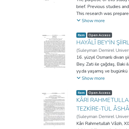
brief. Previous studies an
This research was prepared
of increasing personnel mo
Show more
research shows that, peopl
much better both the spiri
Item
Open Access
tasks soon, help others an
HAYÂLÎ BEY'İN Şİ
risk of accidents at work,
(
Suleyman Demirel Univers
serve them, and even they 
16. yüzyıl Osmanlı divan şii
Bey. Zati ile çağdaş, Baki i
yy.da yaşamış ve bugünkü
Yenicesi'nden İstanbul'a gel
Show more
arasındaki lakabı 'Bekar Me
"bey" ünvanını almıştır. Şua
Item
Open Access
şairlerimizdendir. Şiirlerin
KÂRİ RAHMETULLAH
güzel bir şekilde tasvir ett
TEZKİRE-TÜL ÂSHÂ
Tezkireci Âşık Çelebi (ayn
(
Suleyman Demirel Univers
fitraten ince duygulu ve to
Kâri Rahmetullah Vâzih, XIX
yaşlarda Kalenderîlere katıl