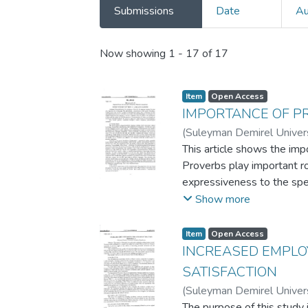
Submissions
Date
Au
Recent Submissions
Now showing
1 - 17 of 17
Item
Open Access
IMPORTANCE OF P
(
Suleyman Demirel Univers
This article shows the imp
Proverbs play important rol
expressiveness to the sp
in using proverbs during th
Show more
differentiation and simila
distinguish the cultural f
Item
Open Access
point for teachers. The sign
INCREASED EMPLO
problems of communication
SATISFACTION
in relation to the increas
(
Suleyman Demirel Univers
languages.
The purpose of this study i