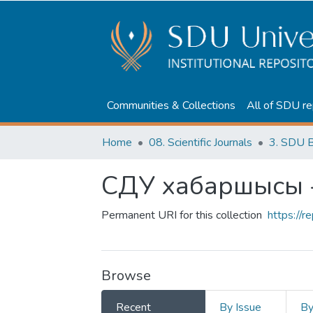
Communities & Collections
All of SDU re
Home
08. Scientific Journals
3. SDU B
СДУ хабаршысы 
Permanent URI for this collection
https://
Browse
Recent
By Issue
B