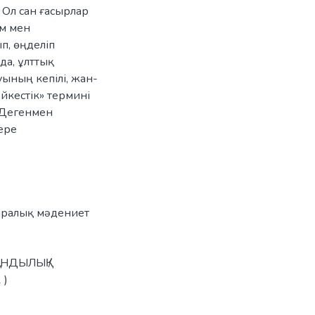
Ол сан ғасырлар
м мен
п, өңделіп
да, ұлттық
ының кепілі, жан-
әйкестік» термині
 Дегенмен
ере
аралық мәдениет
ҰНДЫЛЫҚ /
 )