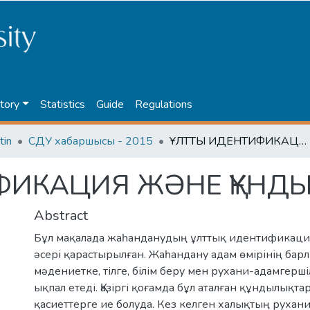
tory
Statistics
Guide
Regulations
tin
СДУ хабаршысы - 2015
ҰЛТТЫҚ ИДЕНТИФИКАЦИЯ ЖӘНЕ ҚҰНДЫЛЫҚ
ФИКАЦИЯ ЖӘНЕ ҚҰНДЫ
Abstract
Бұл мақалада жаһанданудың ұлттық идентификаци
әсері қарастырылған. Жаһандану адам өмірінің бар
мәдениетке, тілге, білім беру мен рухани-адамгершіл
ықпал етеді. Қазіргі қоғамда бұл аталған құндылықт
қасиеттерге ие болуда. Кез келген халықтың руха