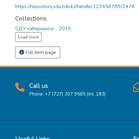
https://repository.sdu.edu.kz/handle/123456789/2478
Collections
СДУ хабаршысы - 2015
Load more
Full item page
Call us
Phone: +7 (727) 307 9565 (Int. 183)
Useful Links
F