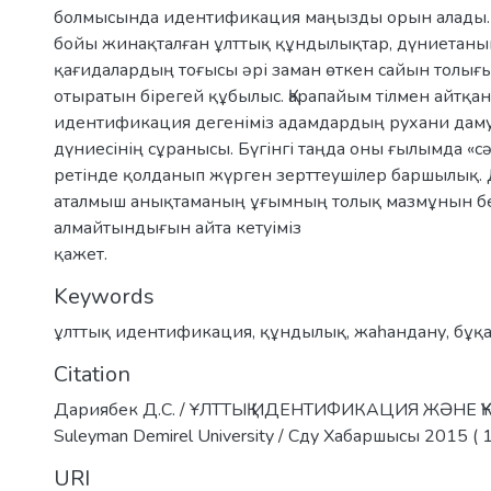
болмысында идентификация маңызды орын алады. 
бойы жинақталған ұлттық құндылықтар, дүниетаны
қағидалардың тоғысы әрі заман өткен сайын толығы
отыратын бірегей құбылыс. Қарапайым тілмен айтқан
идентификация дегеніміз адамдардың рухани даму
дүниесінің сұранысы. Бүгінгі таңда оны ғылымда «с
ретінде қолданып жүрген зерттеушілер баршылық.
аталмыш анықтаманың ұғымның толық мазмұнын б
алмайтындығын айта кетуіміз
қажет.
Keywords
ұлттық идентификация
,
құндылық
,
жаһандану
,
бұқ
Citation
Дариябек Д.С. / ҰЛТТЫҚ ИДЕНТИФИКАЦИЯ ЖӘНЕ Қ
Suleyman Demirel University / Сду Хабаршысы 2015 ( 1
URI