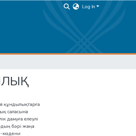
Log In
ЛЫҚ
я құндылықтарға
лық саласына
ік дамуға елеулі
ардың бәрі жаңа
ни-мәдени