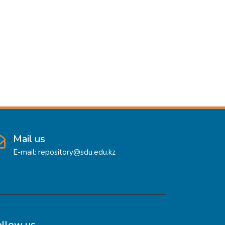
Mail us
E-mail: repository@sdu.edu.kz
ollow us