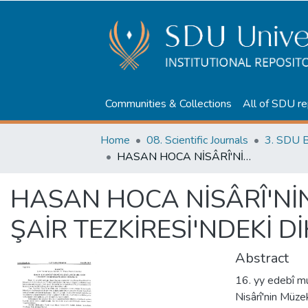
Communities & Collections
All of SDU re
Home
08. Scientific Journals
3. SDU B
HASAN HOCA NİSÂRÎ'NİN MÜZEKKİR-İ AHBÂB ADLI ŞAİR TEZKİRESİ'NDEKİ DİKKAT ÇEKİCİ HUSUSLAR
HASAN HOCA NİSÂRÎ'Nİ
ŞAİR TEZKİRESİ'NDEKİ D
Abstract
16. yy edebî mu
Nisârî'nin Müzek