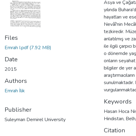
Asya ve Çağatay
yılında Buhara'
hayatları ve eser
Nevâî'nin Mecâli
tezkiredir. Müze
Files
anlatılmış ve z
ile ilgili çarpı
Emrah I.pdf
(7.92 MB)
o dönemde yaşay
Date
onların seyahat e
bilgiler de yer
2015
araştırmacıları
Authors
sunulmaktadır. 
vurgulanmaktad
Emrah İlik
Keywords
Publisher
Hasan Hoca Nis
Hindistan
,
Belh
Suleyman Demirel University
Citation