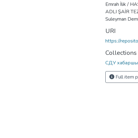
Emrah İlik /
ADLI ŞAİR TE
Suleyman Demir
URI
https://reposi
Collections
СДУ хабаршы
Full item 