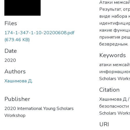
Атаки межсай
Результат, от
виде набора 
Files
идентифицир
какие функци
174-1-347-1-10-20200608.pdf
принятия реш
(679.46 KB)
безвредным.
Date
Keywords
2020
атаки межсай
Authors
информацион
Scholars Work
Хашимова Д.
Citation
Publisher
Хашимова Д 
безопасности 
2020 International Young Scholars
Scholars Work
Workshop
URI