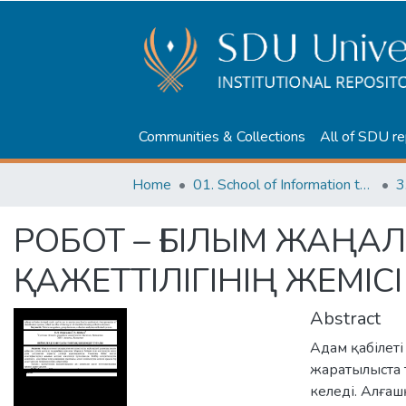
Communities & Collections
All of SDU re
Home
01. School of Information technologies and Applied mathematics
3
РОБОТ – ҒЫЛЫМ ЖАҢАЛ
ҚАЖЕТТІЛІГІНІҢ ЖЕМІСІ
Abstract
Адам қабілеті
жаратылыста 
келеді. Алға