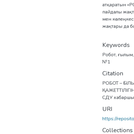
атқаратын «Р
пайдалы жақт
мен көлеңкес
жақтары да б
Keywords
Робот
,
ғылым
№1
Citation
РОБОТ – ҒЫ
ҚАЖЕТТІЛІГІН
СДУ хабаршы
URI
https://reposi
Collections