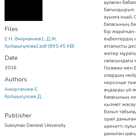
аулаған баба
бағындырып, 
ауызға оңай.
баласының бас
Files
бір жаратқан 
Е.Н. Әмірғалиев1, Д.Ж.
еңбектердің 
Қойшығұлова2.pdf
(895.45 KB)
атсалысты дес
жетер мұратқа
Date
саласындағы 
2016
Госвами мен 
олардың нейр
Authors
керісінше тә
Амиргалиев Е.
аңдарды үй ж
Қойшығұлова Д.
баласының кей
қызмет жасау
болып табыла
Publisher
орай дамыған
Suleyman Demirel University
әрекетті пул
дамыған шағы