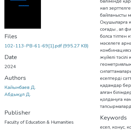
бөлімінде қа
көп зерттелг
байланысты м
Оқушыларға к
соғады , ал 
Files
болса тіптен 
мәселеге арн
102-113-PB-61-69[1].pdf
(995.27 KB)
комбинациясы
Date
жүйелі тәсілі
геометриялық
2024
сипаттамалар
Authors
есептерді сәт
қадамдар бер
Кайынбаев Д.
алған білімде
Абдықұл Д.
қолдануға кө
тапсырмалард
Publisher
Keywords
Faculty of Education & Humanities
есеп
,
конус
,
к