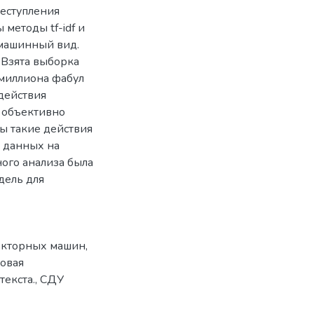
реступления
методы tf-idf и
 машинный вид.
 Взята выборка
миллиона фабул
 действия
 объективно
ы такие действия
е данных на
ого анализа была
дель для
екторных машин
,
товая
текста.
,
СДУ