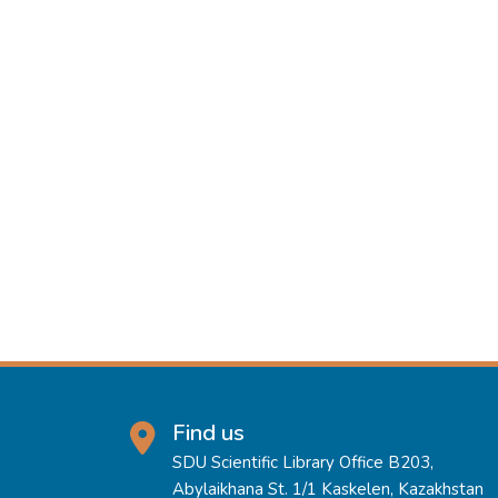
Find us
SDU Scientific Library Office B203,
Abylaikhana St. 1/1 Kaskelen, Kazakhstan