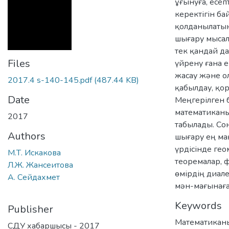
ұғынуға, есеп
керектігін ба
қолданылатын
шығару мысал
тек қандай д
Files
үйрену ғана е
жасау және о
2017.4 s-140-145.pdf
(487.44 KB)
қабылдау, қо
Date
Меңгерілген бі
математиканы
2017
табылады. Со
Authors
шығару ең ма
үрдісінде ге
М.Т. Искакова
теоремалар, 
Л.Ж. Жансеитова
өмірдің диал
А. Сейдахмет
мән-мағынаға
Keywords
Publisher
Математикан
СДУ хабаршысы - 2017