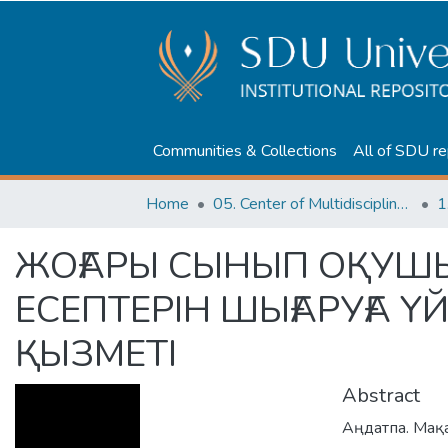
Communities & Collections
All of SDU re
Home
05. Center of Multidisciplinary Education
1
ЖОҒАРЫ СЫНЫП ОҚУШ
ЕСЕПТЕРІН ШЫҒАРУҒА 
ҚЫЗМЕТІ
Abstract
Аңдатпа. Мақ