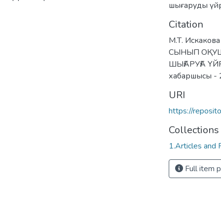
шығаруды үй
Citation
М.Т. Искакова
СЫНЫП ОҚУШ
ШЫҒАРУҒА Ү
хабаршысы -
URI
https://reposi
Collections
1.Articles and
Full item 