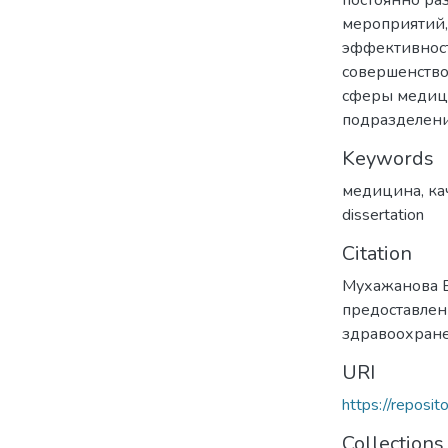
постоянно ра
мероприятий
эффективност
совершенство
сферы медици
подразделени
Keywords
медицина
,
ка
dissertation
Citation
Мухажанова Б
предоставлен
здравоохран
URI
https://reposi
Collections