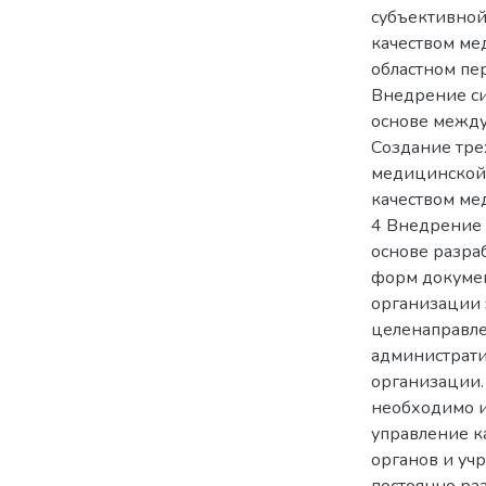
субъективной
качеством ме
областном пе
Внедрение си
основе между
Создание тре
медицинской 
качеством ме
4 Внедрение 
основе разра
форм докумен
организации 
целенаправле
администрати
организации.
необходимо и
управление к
органов и у