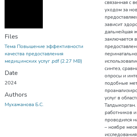
связанная с 
уходом за но
предоставля
зависит здоро
дальнейшая ж
Files
заключается 
Тема Повышение эффективности
предоставлен
качества предоставления
перинатально
медицинских услуг .pdf
(2.27 MB)
использовалис
синтез, сравн
Date
опросы и инт
2024
подобные мет
проанализиро
Authors
услуг в обла
Мухажанова Б.С.
Талдыкорган.
работников и
проводился н
– ноябре меся
исследования