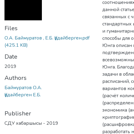
соотношениях
данной стать
связанных с ч
стандартных 
Files
и гуманитарн
О.А. Баймуратов , Е.Б. Құдайберген.pdf
способы для 
(425.1 KB)
Юнга описан 
подтвержден
Date
всевозможных
2019
Юнга. Благод
задачи в обл
Authors
расписаний, 
Баймуратов О.А.
вариантов ко
Құдайберген Е.Б.
(расчёт колич
(распределен
экономика (а
Publisher
криптография
СДУ хабаршысы - 2019
(расшифровка 