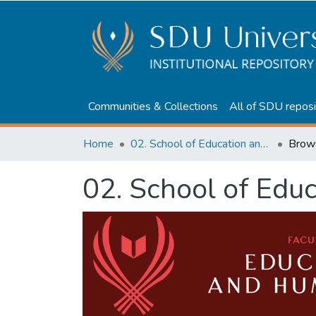
Communities & Collections
All of SDU reposi
Home
02. School of Education and humanities
Brow
02. School of Edu