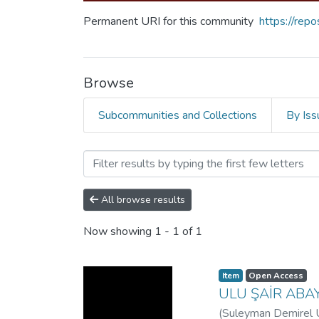
Permanent URI for this community
https://rep
Browse
Subcommunities and Collections
By Iss
Browsing 02. School of E
All browse results
Now showing
1 - 1 of 1
Item
Open Access
ULU ŞAİR AB
(
Suleyman Demirel U