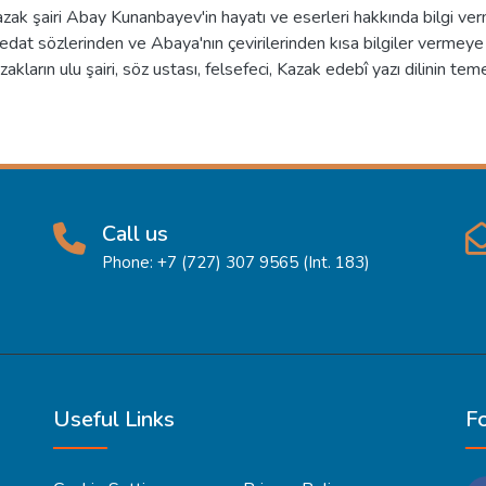
ak şairi Abay Kunanbayev'in hayatı ve eserleri hakkında bilgi ve
dat sözlerinden ve Abaya'nın çevirilerinden kısa bilgiler vermeye ç
ların ulu şairi, söz ustası, felsefeci, Kazak edebî yazı dilinin teme
Call us
Phone: +7 (727) 307 9565 (Int. 183)
Useful Links
F