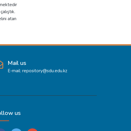
rmektedir
alıştık.
lini atan
Mail us
E-mail: repository@sdu.edu.kz
ollow us