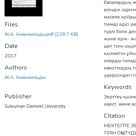
балалардың ж
өзіндік ізден
мәселе қойды
Files
тиімді әдісі 
түрлі білім 
Ж.А. Аманкельды.pdf
(228.7 KB)
және ерік- жі
Date
шет тілін оқ
қызметін ұйы
2017
оларды тиімд
Authors
квесттердің 
үдерісіндегі 
Ж.А. Аманкельды
Keywords
Publisher
Зерттеу қызм
квест
,
жеке ө
Suleyman Demirel University
Citation
МЕКТЕПТЕ З
ТІЛІН ОҚЫТУД