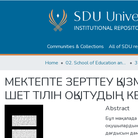
Communities & Collections
All of SDU re
Home
02. School of Education and humanities
3
МЕКТЕПТЕ ЗЕРТТЕУ ҚЫ
ШЕТ ТІЛІН ОҚЫТУДЫҢ К
Abstract
Бұл мақалада 
оқушылардың 
дағдысын дам