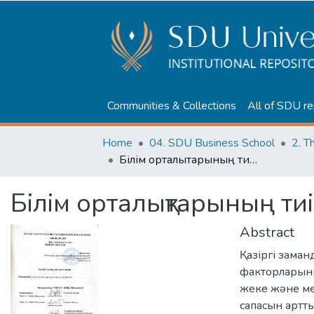
Communities & Collections
All of SDU re
Home
04. SDU Business School
2. T
Білім орталықтарының тиімділігін басқару
Білім орталықтарының тиім
Abstract
Қазіргі заман
факторларының
жеке және мем
сапасын артты