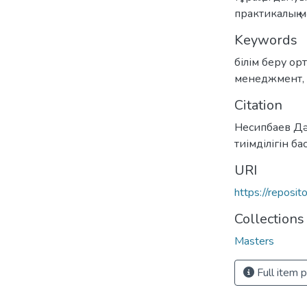
практикалық м
Keywords
білім беру ор
менеджмент
,
Citation
Несипбаев Дә
тиімділігін б
URI
https://reposi
Collections
Masters
Full item 