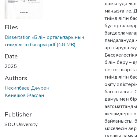
дамытуда жән
маңызға ие. Д
тиімділігін ба
бұл орталықта
Files
бағдарламала
Dissertation «Білім орталықтарының
пайдалануда 
тиімділігін басқару».pdf
(4.8 MB)
арттыруда жүй
Бәсекелестікк
Date
білім беру – 
2025
негізгі шартт
тиімділігін ба
Authors
оқыту әдістері
Несипбаев Дәурен
бағытталған. 
Кенешов Жаслан
дамуымен бірг
автоматтандыр
Publisher
шешімдерін оң
байланысты, б
SDU University
мәселесін зер
тұрақты даму