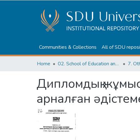
Communities & Collections
All of SDU reposi
Home
02. School of Education and humanities
7. Ot
Дипломдық жұмыс
арналған әдістеме