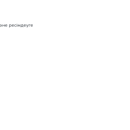
әне ресімдеуге