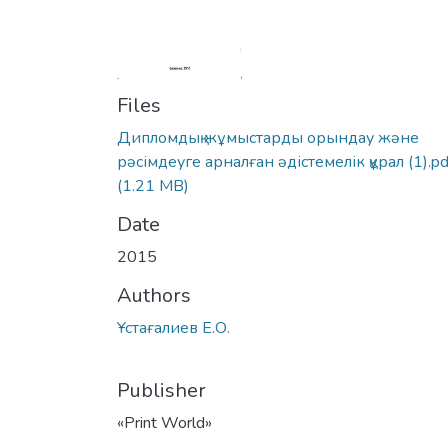
Files
Дипломдық жұмыстарды орындау және
рәсімдеуге арналған әдістемелік құрал (1).pd
(1.21 MB)
Date
2015
Authors
Ұстағалиев Е.О.
Publisher
«Print World»