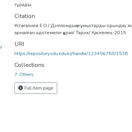
тұрады.
Citation
Ұстағалиев Е.О./ Дипломдық жұмыстарды орындау ж
арналған әдістемелік құрал/ Тарих/ Қаскелең-2015
URI
f
https://repository.sdu.edu.kz/handle/123456789/1538
Collections
7. Others
Full item page