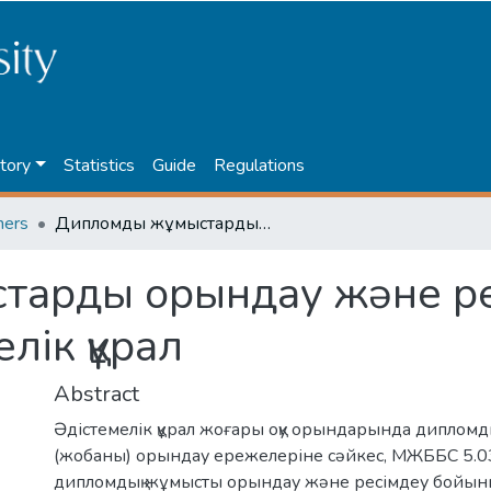
tory
Statistics
Guide
Regulations
hers
Дипломдық жұмыстарды орындау және ресімдеуге арналған әдістемелік құрал
тарды орындау және ре
лік құрал
Abstract
Әдістемелік құрал жоғары оқу орындарында диплом
(жобаны) орындау ережелеріне сәйкес, МЖББС 5.0
дипломдық жұмысты орындау және ресімдеу бойын