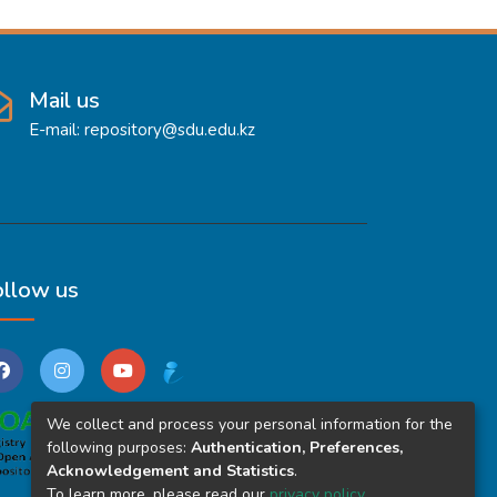
Mail us
E-mail: repository@sdu.edu.kz
ollow us
We collect and process your personal information for the
following purposes:
Authentication, Preferences,
Acknowledgement and Statistics
.
To learn more, please read our
privacy policy
.