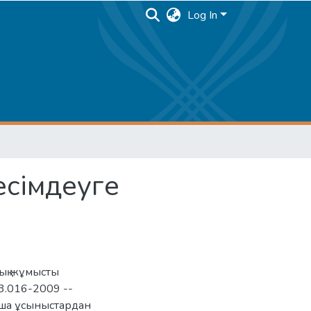
Log In
сімдеуге
дық жұмысты
3.016-2009 --
ша ұсыныстардан