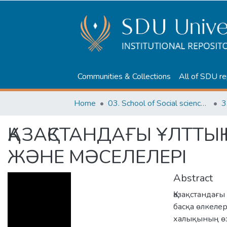
Communities & Collections
All of SDU re
Home
03. School of Social sciences, Business and Law
3
ҚАЗАҚСТАНДАҒЫ ҰЛТТЫҚ
ЖӘНЕ МӘСЕЛЕЛЕРІ
Abstract
Қазақстандағы
басқа өлкелер
халықының өз