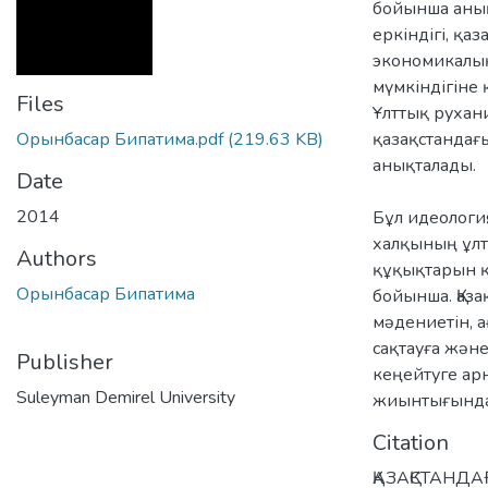
бойынша анық
еркіндігі, қаз
экономикалық
мүмкіндігіне 
Files
Ұлттық рухан
Орынбасар Бипатима.pdf
(219.63 KB)
қазақстандағ
анықталады.
Date
2014
Бұл идеология
халқының ұлт
Authors
құқықтарын қа
Орынбасар Бипатима
бойынша. Қаза
мәдениетін, 
сақтауға жән
Publisher
кеңейтуге ар
Suleyman Demirel University
жиынтығында 
Citation
ҚАЗАҚСТАНДА