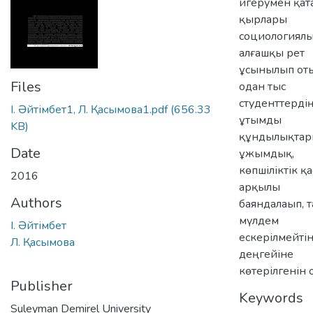
игерумен қата
қырлары
социологиялы
алғашқы рет
ұсынылып оты
Files
одан тыс
студенттерді
І. Әйтімбет1, Л. Қасымова1.pdf
(656.33
ұтымды
KB)
құндылықтары
Date
ұжымдық,
көпшіліктік қ
2016
арқылы
Authors
баяндалаып, 
мүлдем
І. Әйтімбет
ескерілмейті
Л. Қасымова
деңгейіне
көтерілгенін 
Publisher
Keywords
Suleyman Demirel University