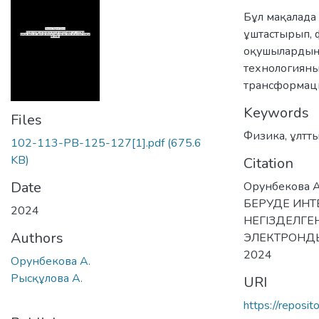
Бұл мақалада
ұштастырып, 
оқушылардың
технологияны 
трансформаци
Keywords
Files
Физика
,
ұлтт
102-113-PB-125-127[1].pdf
(675.6
KB)
Citation
Date
Орунбекова 
БЕРУДЕ ИНТЕ
2024
НЕГІЗДЕЛГЕ
Authors
ЭЛЕКТРОНДЫ КІ
2024
Орунбекова А.
Рысқұлова А.
URI
https://reposi