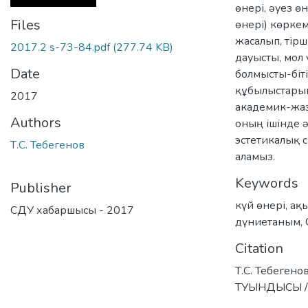
өнері, әуез өн
Files
өнері) көрке
жасалып, тірші
2017.2 s-73-84.pdf
(277.74 KB)
дауысты, мол 
Date
болмысты-біті
құбылыстарын
2017
академик-жаз
Authors
оның ішінде 
эстетикалық 
Т.С. Тебегенов
аламыз.
Keywords
Publisher
күй өнері
,
ақ
СДУ хабаршысы - 2017
дүниетаным
,
Citation
Т.С. Тебеге
ТУЫНДЫСЫ / 