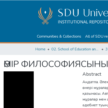
Communities & Collections
All of SDU re
Home
02. School of Education and humanities
3
ӨМІР ФИЛОСОФИЯСЫНЫ
Abstract
Аңдатпа. Әлем
өнері мұрала
қазынасы. Ав
мұралар мен 
әдебиет туын