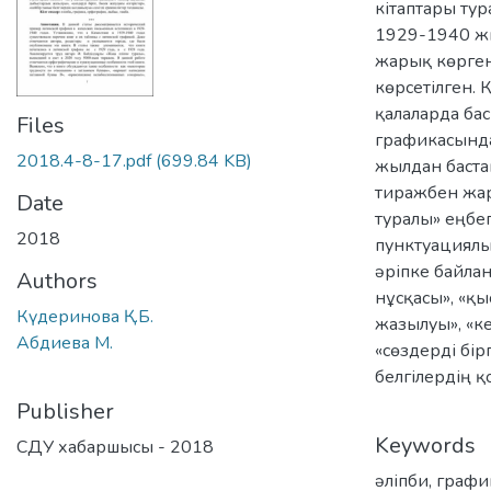
кітаптары тур
1929-1940 ж
жарық көрген
көрсетілген. 
қалаларда ба
Files
графикасында
2018.4-8-17.pdf
(699.84 KB)
жылдан баста
тиражбен жар
Date
туралы» еңбе
2018
пунктуациялы
әріпке байлан
Authors
нұсқасы», «қы
Күдеринова Қ.Б.
жазылуы», «к
Абдиева М.
«сөздерді бір
белгілердің қ
Publisher
Keywords
СДУ хабаршысы - 2018
әліпби
,
графи