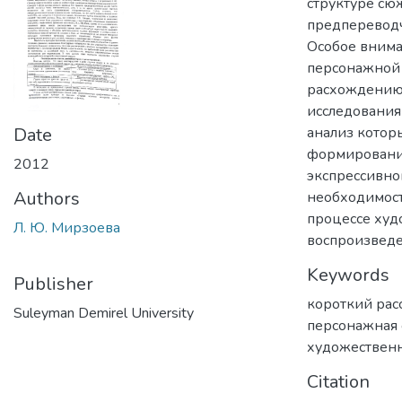
структуре сюж
предпереводч
Особое внима
персонажной 
расхождению 
исследования 
Date
анализ котор
формирования
2012
экспрессивно
Authors
необходимост
процессе худ
Л. Ю. Мирзоева
воспроизведе
Keywords
Publisher
короткий рас
Suleyman Demirel University
персонажная
художествен
Citation