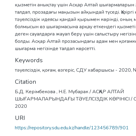
қызметін анықтау үшін Асқар Алтай шығармаларын
талдап, прозадағы маңызын айқындай түседі. Қазіргі
тәуелсіздік идеясы қандай қырымен көрінді, оның
болмысын өз шығармасына арқау еткендегі қызметі
деген сауалдарға жауап беру үшін салыстыру негізі
болды. Асқар Алтай прозасындағы адам мен қоғамкө
шығарма негізінде талдап көрсетті.
Keywords
тәуелсіздік
,
қоғам
,
өзгеріс
,
СДУ хабаршысы - 2020
,
Citation
Б.Д. Керімбекова , Н.Е. Мубарак / АСҚАР АЛТАЙ
ШЫҒАРМАЛАРЫНДАҒЫ ТӘУЕЛСІЗДІК КӨРІНІСІ / С
2020
URI
https://repository.sdu.edu.kz/handle/123456789/901