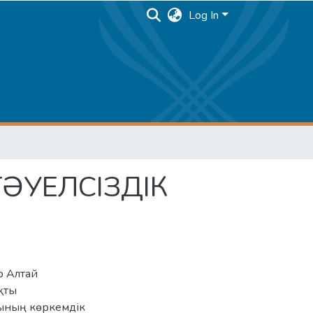
Log In
ӘУЕЛСІЗДІК
р Алтай
қты
сының көркемдік