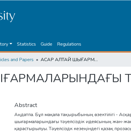
tory
Statistics
Guide
Regulations
ticles and Papers
АСҚАР АЛТАЙ ШЫҒАРМАЛАРЫНДАҒЫ ТӘУЕЛСІЗДІК КӨРІНІСІ
ШЫҒАРМАЛАРЫНДАҒЫ Т
Abstract
Аңдатпа. Бұл мақала тақырыбының өзектілігі - Асқа
шығармаларындағы тәуелсіздік идеясының жан-жа
қарастырылуы. Тәуелсіздк кезеңіндегі қазақ проза