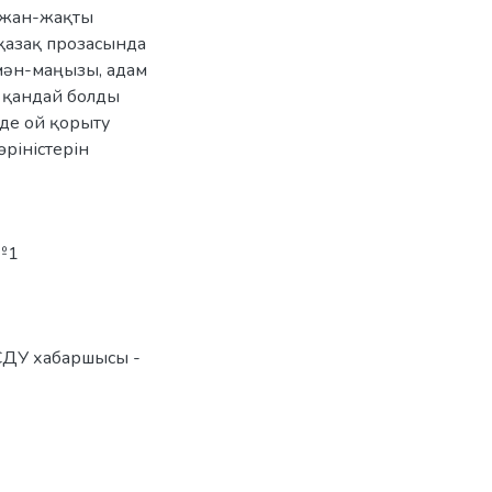
 жан-жақты
 қазақ прозасында
 мән-маңызы, адам
 қандай болды
нде ой қорыту
ріністерін
№1
ДУ хабаршысы -