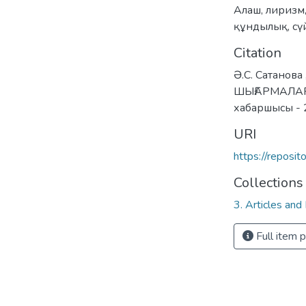
Алаш
,
лиризм
құндылық
,
сү
Citation
Ә.С. Сатанов
ШЫҒАРМАЛАР
хабаршысы -
URI
https://reposi
Collections
3. Articles and
Full item 