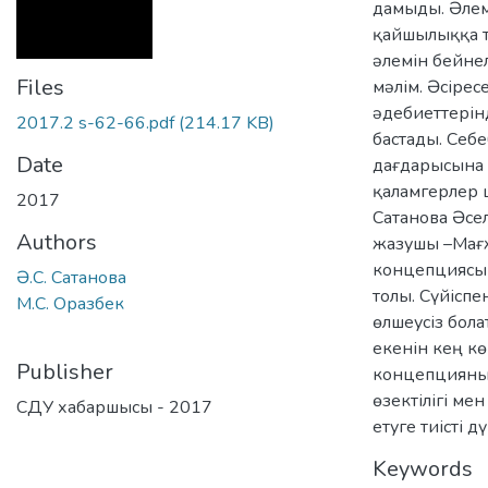
дамыды. Әлем
қайшылыққа т
әлемін бейне
Files
мәлім. Әсіре
әдебиеттерін
2017.2 s-62-66.pdf
(214.17 KB)
бастады. Себ
Date
дағдарысына ә
қаламгерлер 
2017
Сатанова Әсе
Authors
жазушы –Мағ
концепциясы 
Ә.С. Сатанова
толы. Сүйіспе
М.С. Оразбек
өлшеусіз бола
екенін кең к
Publisher
концепцияны 
өзектілігі ме
СДУ хабаршысы - 2017
етуге тиісті д
Keywords