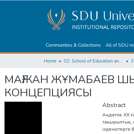
Communities & Collections
All of SDU re
Home
02. School of Education and humanities
3
МАҒЖАН ЖҰМАБАЕВ ШЫ
КОНЦЕПЦИЯСЫ
Abstract
Аңдатпа. ХХ 
тақырыптық, 
ізденістерге 