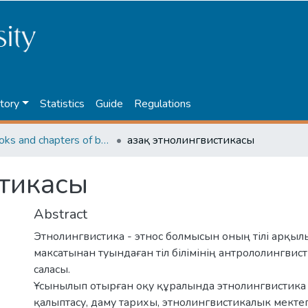
tory
Statistics
Guide
Regulations
4. Books and chapters of books
Қазақ этнолингвистикасы
стикасы
Abstract
Этнолингвистика - этнос болмысын оның тілі арқыл
максатынан туындаған тіл білімінің антрололингвис
саласы.
Ұсынылып отырған оқу құралында этнолингвистик
қалыптасу, даму тарихы, этнолингвистикалык мектеп