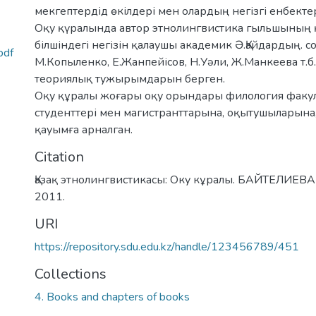
мекгептердід өкілдері мен олардың негізгі енбекте
Оқу қүралында автор этнолингвистика гыльшының қ
білшіндегі негізін қалаушы академик Ә.Қайдардың. с
pdf
М.Копыленко, Е.Жанпейісов, Н.Уәли, Ж.Манкеева т.
теориялық тужырымдарын берген.
Оқу құралы жоғары оқу орындары филология факул
студенттері мен магистранттарына, оқытушыларына,
қауымға арналган.
Citation
Қазақ этнолингвистикасы: Оку кұралы. БАЙТЕЛИЕВА 
2011.
URI
https://repository.sdu.edu.kz/handle/123456789/451
Collections
4. Books and chapters of books