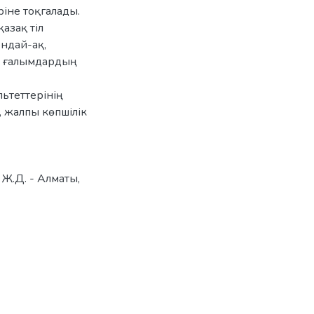
ріне тоқгалады.
азақ тіл
ондай-ақ,
б. ғалымдардың
ьтеттерінің
 жалпы көпшілік
Ж.Д. - Алматы,