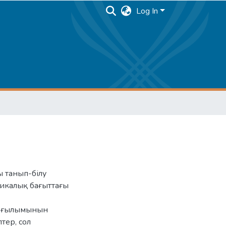
Log In
ы танып-білу
тикалық бағыттағы
а ғылымынын
тер, сол