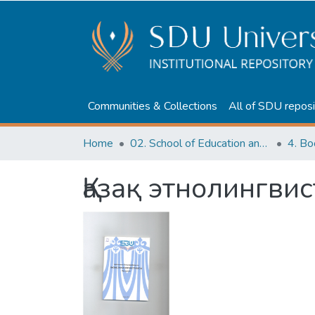
Communities & Collections
All of SDU reposi
Home
02. School of Education and humanities
Қазақ этнолингви