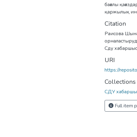
бағалы қағазда
қаржылық и
Citation
Раисова Шына
орналастыруды
Сду хабаршыс
URI
https://reposi
Collections
СДУ хабаршы
Full item 