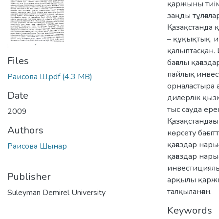
қаржыны тиім
заңды тұлғала
Қазақстанда
– құқықтық, 
қалыптасқан.
Files
бағалы қағазд
пайлық инвес
Раисова Ш.pdf
(4.3 MB)
орналастыра 
Date
дилерлік қыз
тыс сауда ере
2009
Қазақстандағ
Authors
көрсету бағыт
қағаздар нары
Раисова Шынар
қағаздар нары
инвестициялы
Publisher
арқылы қарж
талқыланған.
Suleyman Demirel University
Keywords