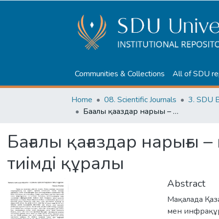
Communities & Collections
All of SDU re
Home
08. Scientific Journals
3. SDU B
Бағалы қағаздар нарығы – қаржыны орналастырудың тиімді құралы
Бағалы қағаздар нарығы
тиімді құралы
Abstract
Мақалада Қаза
мен инфрақұр