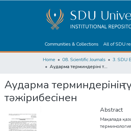
Communities & Collections
All of SDU re
Home
08. Scientific Journals
3. SDU B
Аударма терминдерінің түсіндірме сөздігін құрастыру тәжірибесінен
Аударма терминдерінің тү
тәжірибесінен
Abstract
Мақалада қаза
терминология