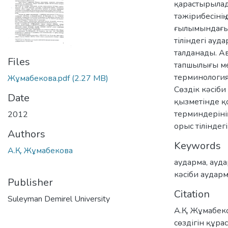
қарастырылад
тәжірибесінің
ғылымындағы 
тіліндегі ауд
талданады. Ав
Files
тапшылығы ме
терминологиял
Жұмабекова.pdf
(2.27 MB)
Сөздік кәсіб
Date
қызметінде қо
терминдеріні
2012
орыс тілінде
Authors
Keywords
А.Қ. Жұмабекова
аударма
,
ауда
кәсіби аудар
Publisher
Citation
Suleyman Demirel University
А.Қ. Жұмабеко
сөздігін құра