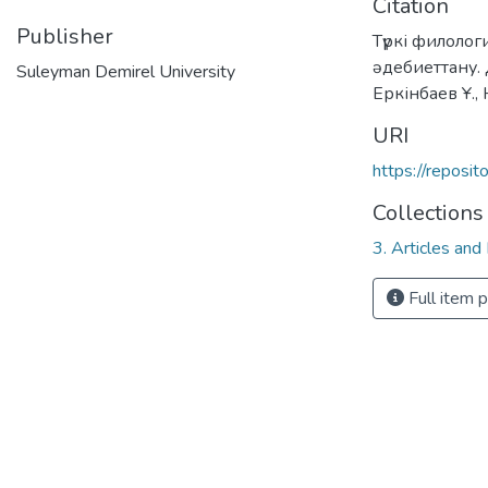
Citation
Publisher
Түркі филолог
әдебиеттану. 
Suleyman Demirel University
Еркінбаев Ұ.,
URI
https://reposi
Collections
3. Articles and
Full item 