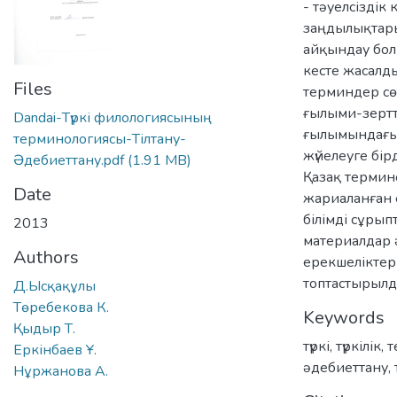
- тәуелсіздік
заңдылықтары
айқындау бол
кесте жасалды
Files
терминдер сөзд
ғылыми-зертт
Dandai-Түркі филологиясының
ғылымындағы 
терминологиясы-Тілтану-
жүйелеуге бір
Әдебиеттану.pdf
(1.91 MB)
Қазақ термин
Date
жариаланған 
білімді сұрып
2013
материалдар 
Authors
ерекшеліктер
топтастырылд
Д.Ысқақұлы
Төребекова К.
Keywords
Қыдыр Т.
түркі, түркілік
,
т
Еркінбаев Ұ.
әдебиеттану
,
Нұржанова А.