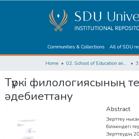
Communities & Collections
All of SDU re
Home
02. School of Education and humanities
3
Түркі филологиясының те
әдебиеттану
Abstract
Зерттеу нысан
біліміндегі т
Зерттеудің 2