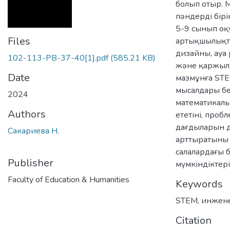
болып отыр. М
пәндерді бір
5-9 сынып оқ
Files
артықшылықта
дизайны, ауа
102-113-PB-37-40[1].pdf
(585.21 KB)
және қаржыл
Date
мазмұнға STE
мысалдары бе
2024
математикалы
Authors
ететіні, про
дағдыларын 
Сакариева Н.
арттыратыны
салалардағы 
Publisher
мүмкіндіктері
Faculty of Education & Humanities
Keywords
STEM
,
инжене
Citation