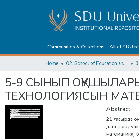
Communities & Collections
All of SDU re
Home
02. School of Education and humanities
3
5-9 СЫНЫП ОҚУШЫЛАРЫ
ТЕХНОЛОГИЯСЫН МАТЕМ
Abstract
21 ғасырда о
дайындау үші
математика) б