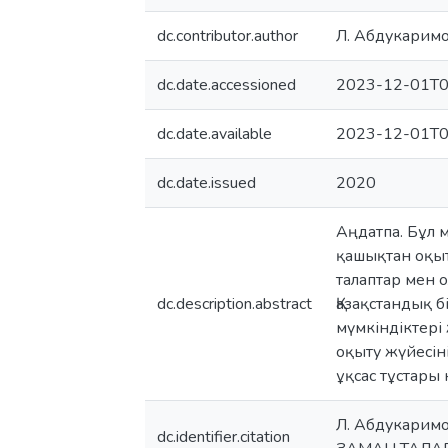
dc.contributor.author
Л. Абдукарим
dc.date.accessioned
2023-12-01T0
dc.date.available
2023-12-01T0
dc.date.issued
2020
Аңдатпа. Бұл
қашықтан оқыт
талаптар мен 
dc.description.abstract
Қазақстандық б
мүмкіндіктері
оқыту жүйесін
ұқсас тұстары 
Л. Абдукаримо
dc.identifier.citation