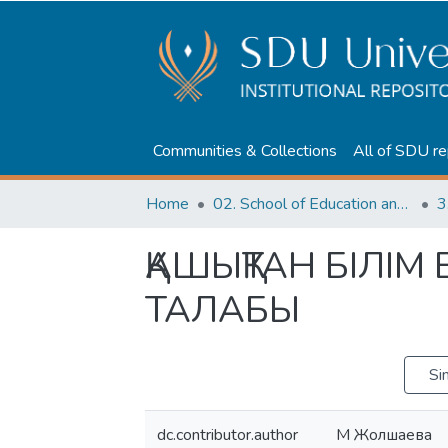
Communities & Collections
All of SDU re
Home
02. School of Education and humanities
3
ҚАШЫҚТАН БІЛІМ
ТАЛАБЫ
Si
dc.contributor.author
M Жолшаева