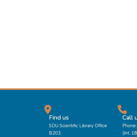
Find us
Call 
SDU Scientific Library Office
Phone:
B203,
(Int. 1