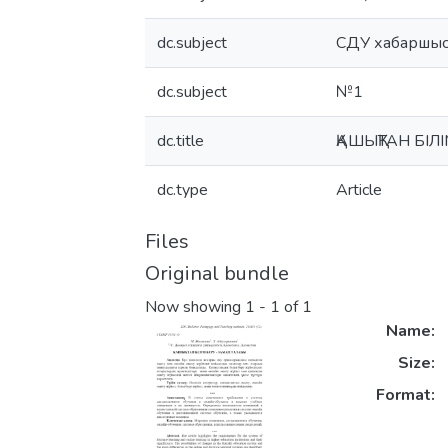
dc.subject
СДУ хабаршыс
dc.subject
№1
dc.title
ҚАШЫҚТАН БІЛ
dc.type
Article
Files
Original bundle
Now showing
1 - 1 of 1
Name:
Size:
Format: