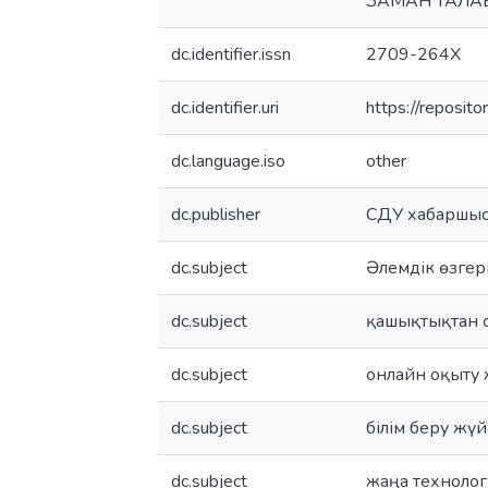
ЗАМАН ТАЛАБЫ
dc.identifier.issn
2709-264X
dc.identifier.uri
https://reposi
dc.language.iso
other
dc.publisher
СДУ хабаршыс
dc.subject
Әлемдік өзгер
dc.subject
қашықтықтан 
dc.subject
онлайн оқыту 
dc.subject
білім беру жүй
dc.subject
жаңа техноло