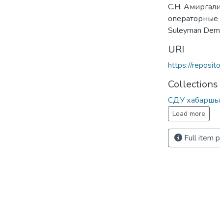
С.Н. Амиргал
операторные 
Suleyman Demi
URI
https://reposi
Collections
СДУ хабаршы
Load more
Full item 