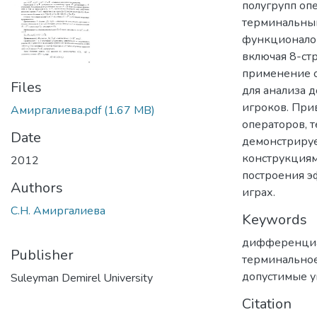
полугрупп оп
терминальны
функционалом,
включая 8-ст
применение 
Files
для анализа 
игроков. Пр
Амиргалиева.pdf
(1.67 MB)
операторов, т
Date
демонстрируе
конструкциям
2012
построения 
Authors
играх.
С.Н. Амиргалиева
Keywords
дифференци
Publisher
терминально
допустимые у
Suleyman Demirel University
Citation