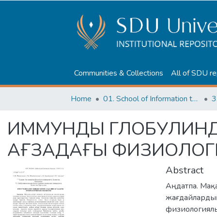
Communities & Collections
All of SDU re
Home
01. School of Information technologies and Applied mathematics
3
ИММУНДЫ ГЛОБУЛИНД
АҒЗАДАҒЫ ФИЗИОЛО
Abstract
Аңдатпа. Мақа
жағдайларды
физиологиялы