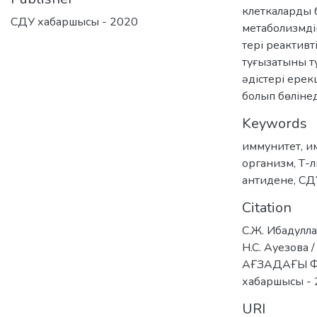
клеткаларды б
СДУ хабаршысы - 2020
метаболизмдік
тері реактивт
туғызатыны т
әдістері ере
болып бөлінед
Keywords
иммунитет
,
и
организм
,
Т-
антидене
,
СД
Citation
С.Ж. Ибадуллае
H.C. Ауезо
АҒЗАДАҒЫ 
хабаршысы -
URI