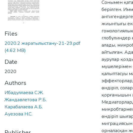
Сонымен қата
берілген. Имм
антигендерг
жиынтығы еке
гомологиялық
Files
глобулиндер 
2020.2 жаратылыстану-21-29.pdf
алады, микро
(4.62 MB)
айтылған. Ад
аурулар қоз
Date
мүшелерімен 
2020
қалыптасуы ма
эффекторлард
Authors
өндіріп, сол
Ибадуллаева С.Ж.
қорғанышын ж
Жандавлетова Р.Б.
Медиаторлар
Карабалаева А.Б.
микробтармен
Ауезова H.C.
өндіріп шыға
миграциясын 
орналасқан ж
Publisher