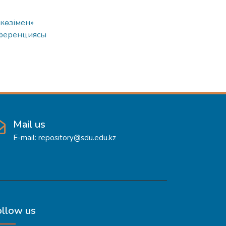
көзімен»
нференциясы
Mail us
E-mail: repository@sdu.edu.kz
ollow us