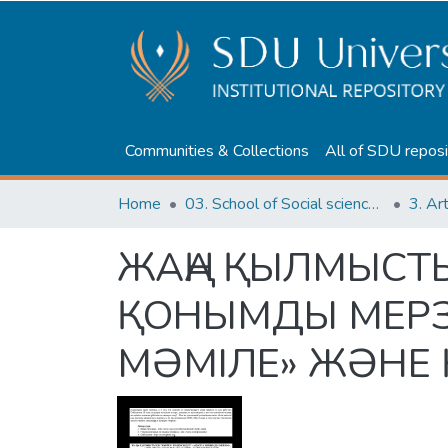
Communities & Collections
All of SDU reposi
Home
03. School of Social sciences, Business and Law
3. Ar
ЖАҢА ҚЫЛМЫСТЫ
ҚОНЫМДЫ МЕРЗ
МӘМІЛЕ» ЖӘНЕ 