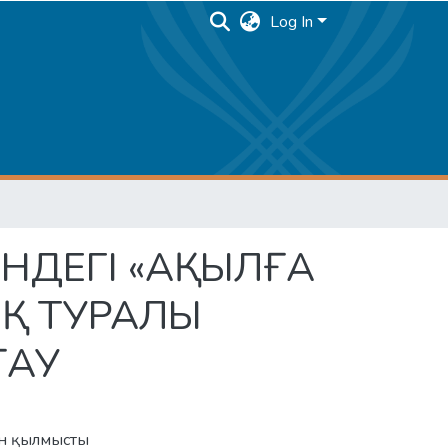
Log In
ІНДЕГІ «АҚЫЛҒА
Қ ТУРАЛЫ
ҒАУ
ған қылмысты