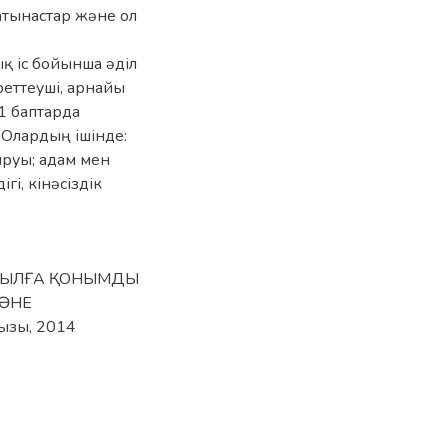
атынастар және ол
қ іс бойынша әділ
реттеуші, арнайы
1 баптарда
 Олардың ішінде:
сыруы; адам мен
гі, кінәсіздік
АҚЫЛҒА ҚОНЫМДЫ
ЖӘНЕ
ызы, 2014