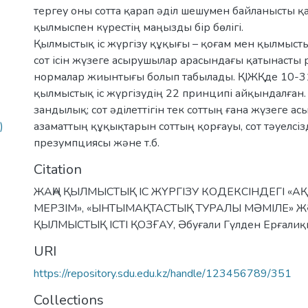
тергеу оны сотта қарап әділ шешумен байланысты қ
қылмыспен күрестің маңызды бір бөлігі.
Қылмыстық іс жүргізу құқығы – қоғам мен қылмысты
сот ісін жүзеге асырушылар арасындағы қатынасты 
нормалар жиынтығы болып табылады. ҚІЖҚде 10-3
қылмыстық іс жүргізудің 22 принципі айқындалған.
зандылық; сот әділеттігін тек соттың ғана жүзеге а
)
азаматтың құқықтарын соттың қорғауы, сот тәуелсізді
Citation
ЖАҢА ҚЫЛМЫСТЫҚ ІС ЖҮРГІЗУ КОДЕКСІНДЕГІ «
МЕРЗІМ», «ЫНТЫМАҚТАСТЫҚ ТУРАЛЫ МӘМІЛЕ» 
ҚЫЛМЫСТЫҚ ІСТІ ҚОЗҒАУ, Әбуғали Гүлден Ерғалиқ
URI
https://repository.sdu.edu.kz/handle/123456789/351
Collections