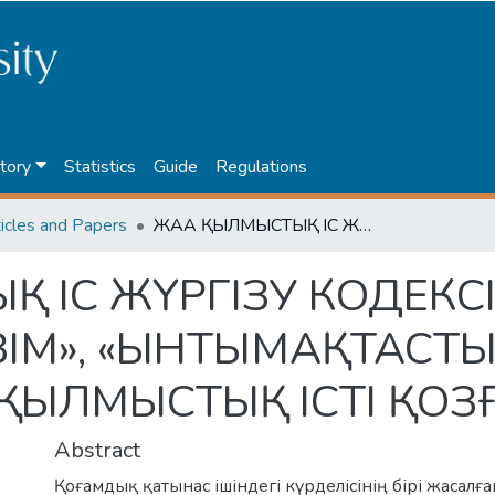
tory
Statistics
Guide
Regulations
ticles and Papers
ЖАҢА ҚЫЛМЫСТЫҚ ІС ЖҮРГІЗУ КОДЕКСІНДЕГІ «АҚЫЛҒА ҚОНЫМДЫ МЕРЗІМ», «ЫНТЫМАҚТАСТЫҚ ТУРАЛЫ МӘМІЛЕ» ЖӘНЕ ҚЫЛМЫСТЫҚ ІСТІ ҚОЗҒАУ
Қ ІС ЖҮРГІЗУ КОДЕКС
ІМ», «ЫНТЫМАҚТАСТЫ
ҚЫЛМЫСТЫҚ ІСТІ ҚОЗ
Abstract
Қоғамдық қатынас ішіндегі күрделісінің бірі жасал