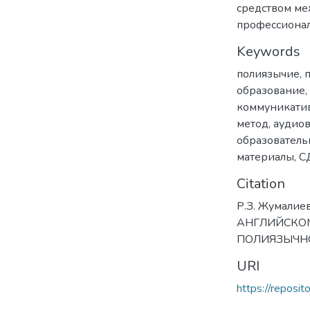
средством ме
профессионал
Keywords
полиязычие
,
образование
,
коммуникати
метод
,
аудио
образователь
материалы
,
С
Citation
Р.З. Жумали
АНГЛИЙСКОМ
ПОЛИЯЗЫЧНО
URI
https://reposi