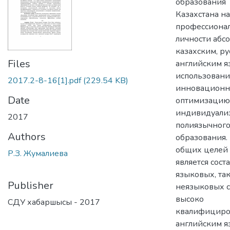
образования
Казахстана н
профессиона
личности абс
казахским, ру
Files
английским я
использовани
2017.2-8-16[1].pdf
(229.54 KB)
инновационны
Date
оптимизацию
индивидуализ
2017
полиязычног
Authors
образования. 
общих целей
Р.З. Жумалиева
является сос
языковых, так
Publisher
неязыковых с
высоко
СДУ хабаршысы - 2017
квалифициро
английским я