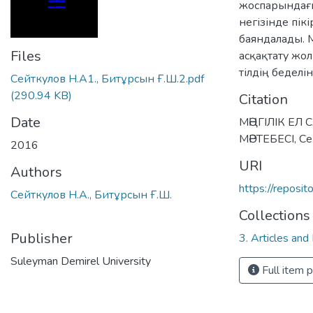
жоспарындағы
негізінде пік
баяндалады. М
Files
асқақтату жо
тілдің беделі
Сейткулов Н.А1., Битұрсын Ғ.Ш.2.pdf
(290.94 KB)
Citation
Date
МӘҢГІЛІК ЕЛ
МӘРТЕБЕСІ, Се
2016
URI
Authors
https://reposi
Сейткулов Н.А., Битұрсын Ғ.Ш.
Collections
Publisher
3. Articles and
Suleyman Demirel University
Full item 