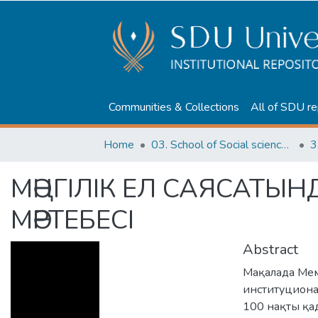
Communities & Collections
All of SDU re
Home
03. School of Social sciences, Business and Law
3
МӘҢГІЛІК ЕЛ САЯСАТЫН
МӘРТЕБЕСІ
Abstract
Мақалада Мем
институциона
100 нақты қад