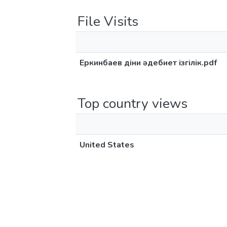
File Visits
Еркинбаев діни әдебиет ізгілік.pdf
Top country views
United States