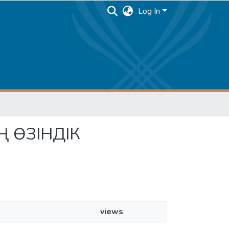
Log In
Ң ӨЗІНДІК
views