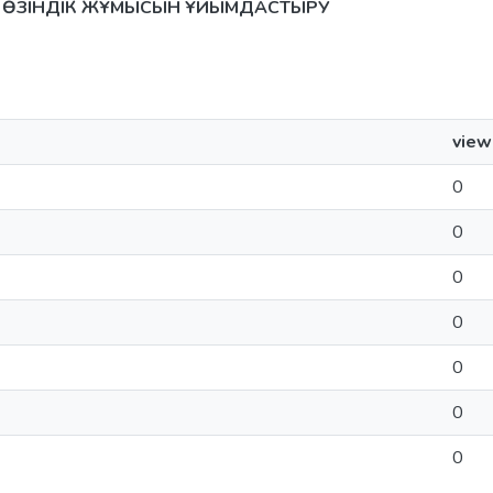
 ӨЗІНДІК ЖҰМЫСЫН ҰЙЫМДАСТЫРУ
view
0
0
0
0
0
0
0