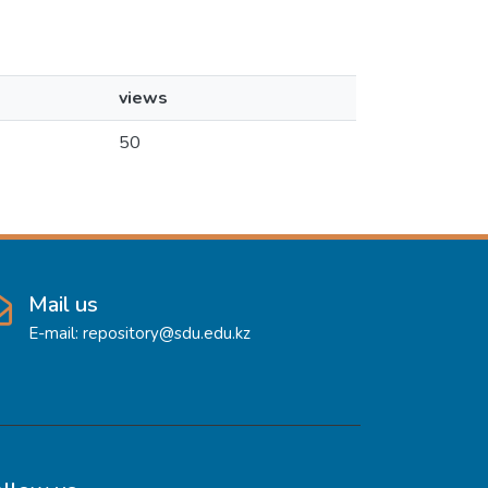
views
50
Mail us
E-mail: repository@sdu.edu.kz