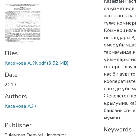
Қазақстан Ре
өз қызметінде
алынған таза
тұлға коммер
Коммерциялық 
нысандары Қа
емес ұйымдар
тармағында кө
Files
ұйымдары, но
Касенова А. Ж.pdf
(3.52 MB)
сот орындаушы
Date
кәсіби аудито
кооперативте
2013
өзге де ұйымды
Authors
Жекелеген ко
құрылуына, к
Касенова А.Ж.
байланысты е
мүмкін.
Publisher
Keywords
Suleyman Demirel University