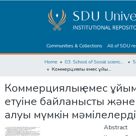
Communities & Collections
All of SDU re
Home
03. School of Social sciences, Business and Law
5
Коммерциялық емес ұйымдардың өз мүлкіне билік етуіне байланысты және мүдделер қайшылығы орын алуы мүмкін мәмілелерді жасау ерекшеліктері
Коммерциялық емес ұйым
етуіне байланысты жән
алуы мүмкін мәмілелерді
Abstract