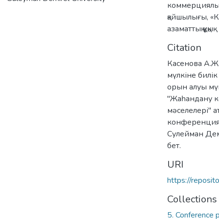
коммерциялы
қайшылығы
,
«К
азаматтық құқық
Citation
Касенова А.Ж
мүлкіне билі
орын алуы мүм
"Жаһандану ке
мәселелері" а
конференция 
Сулейман Дем
бет.
URI
https://reposi
Collections
5. Conference 