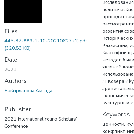
исследования
политические
приводит такж
рассмотрении
Files
развития сов
исторических
445-37-883-1-10-20210627 (1).pdf
Казахстана, 
(320.83 KB)
классификаци
Date
методов были
явлений конф
2021
использована
Authors
Л. Козера «Ф
зрения анали
Бакирланова Айзада
экономически
культурных и 
Publisher
Keywords
2021 International Young Scholars'
ценности
,
кул
Conference
конфликт
,
ин