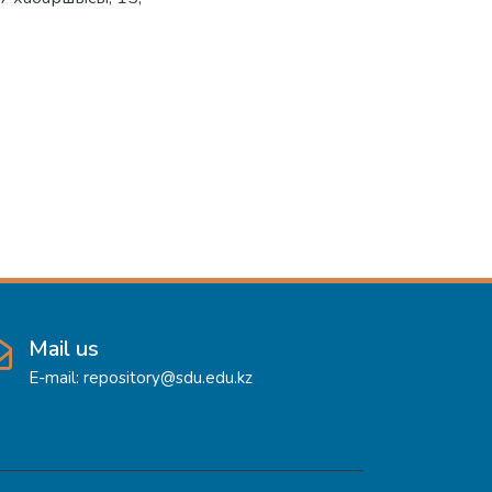
Mail us
E-mail: repository@sdu.edu.kz