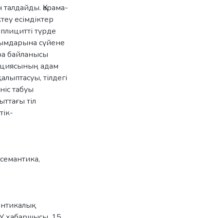
 талдайды. Қарама-
ктеу есімдіктер
плицитті түрде
рымдарына сүйене
ра байланысы
зициясының адам
лыптасуы, тілдегі
ніс табуы
ыттағы тіл
тік-
 семантика
,
антикалық
СДУ хабаршысы, 15,