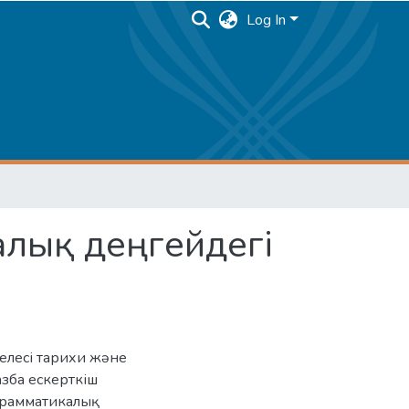
Log In
алық деңгейдегі
елесі тарихи және
зба ескерткіш
 грамматикалық