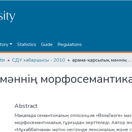
tory
Statistics
Guide
Regulations
tin
СДУ хабаршысы - 2010
Қарама-қарсылық мәннің морфосемантикалық деңгейдегі көрінісі
 мәннің морфосемантик
Abstract
Мақалада семантикалық оппозиция «Өзім//өзге» мәс
морфосемантикалық тұрғыдан зерттеледі. Автор жа
«Мұхаббатнама» мәтіні негізінде лексикалық және