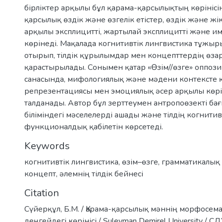
бірліктер арқылы бұл қарама-қарсылықтың көрінісін
қарсылық өздік және өзгелік етістер, өздік және жі
арқылы эксплицитті, жартылай эксплицитті және им
көрінеді. Мақалада когнитивтік лингвистика тұжы
отырып, тілдік құрылымдар мен концепттердің өза
қарастырылады. Сонымен қатар «Өзім//өзге» оппо
санасында, мифологиялық және мәдени контексте қа
репрезентациясы мен эмоциялық әсер арқылы көрі
талданады. Автор бұл зерттеумен антропоөзекті бағ
біліміндегі мәселелерді ашады және тілдің когнитив
функционалдық қабілетін көрсетеді.
Keywords
когнитивтік лингвистика
,
өзім–өзге
,
грамматикалық
концепт
,
әлемнің тілдік бейнесі
Citation
Сүйерқұл, Б.М. / Қарама-қарсылық мәннің морфосем
деңгейдегі көрінісі./ Suleyman Demirel University / 