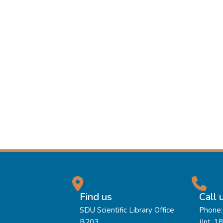
Find us
Call 
SDU Scientific Library Office
Phone:
B203,
(Int. 1