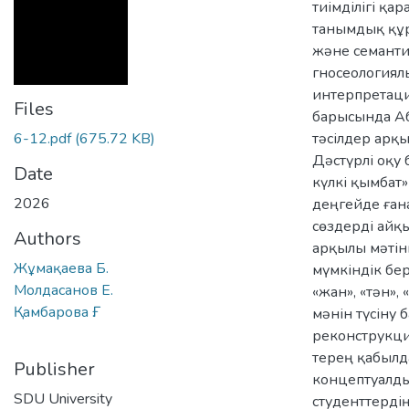
тиімділігі қа
танымдық құр
және семанти
гносеологиял
интерпретация
Files
барысында Аб
6-12.pdf
(675.72 KB)
тәсілдер арқ
Дәстүрлі оқу 
Date
күлкі қымбат
2026
деңгейде ғана
сөздерді айқы
Authors
арқылы мәтін
Жұмақаева Б.
мүмкіндік бе
Молдасанов Е.
«жан», «тән»,
Қамбарова Ғ.
мәнін түсіну 
реконструкци
терең қабылд
Publisher
концептуалды
SDU University
студенттерді