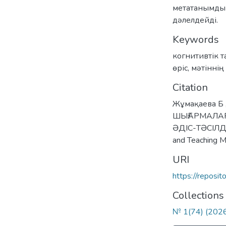
метатанымдық
дәлелдейді.
Keywords
когнитивтік т
өріс
,
мәтіннің
Citation
Жұмақаева Б ,
ШЫҒАРМАЛА
ӘДІС-ТӘСІЛДЕР
and Teaching 
URI
https://reposi
Collections
№ 1(74) (202