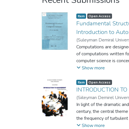
Recent Submissions
Item
Open Access
Fundamental Struct
Introduction to Aut
(
Suleyman Demiral Univers
Computations are designed
of computations written fo
computer science is conc
for designing programs, a
Show more
executing programs. It is 
involved in the field that 
Item
Open Access
problems, and computation
INTRODUCTION T
accurately communicate int
(
Siileyman Demirel Univers
and well-defined terminol
In light of the dramatic an
more important terminolog
century, the central theme
computers, problems, and 
the frequency of turbulent
cases to a study of mathe
world in which most stude
Show more